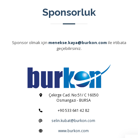
Sponsorluk
Sponsor olmak için
menekse.kaya@burkon.com
ile irtibata
geçebilirsiniz.
Çekirge Cad. No:51/ C 16050
Osmangazi - BURSA
+90 533 641 42 82
selin.kubat@burkon.com
www.burkon.com